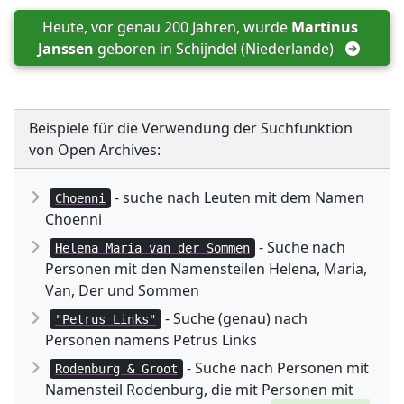
Heute, vor genau 200 Jahren, wurde 
Martinus 
Janssen
 geboren in 
Schijndel (Niederlande)
Beispiele für die Verwendung der Suchfunktion
von Open Archives:
- suche nach Leuten mit dem Namen
Choenni
Choenni
- Suche nach
Helena Maria van der Sommen
Personen mit den Namensteilen Helena, Maria,
Van, Der und Sommen
- Suche (genau) nach
"Petrus Links"
Personen namens Petrus Links
- Suche nach Personen mit
Rodenburg & Groot
Namensteil Rodenburg, die mit Personen mit