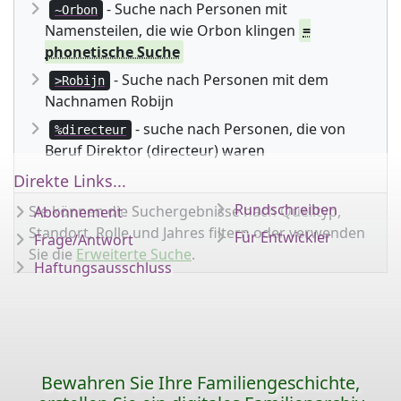
- Suche nach Personen mit
~Orbon
Namensteilen, die wie Orbon klingen
=
phonetische Suche
- Suche nach Personen mit dem
>Robijn
Nachnamen Robijn
- suche nach Personen, die von
%directeur
Beruf Direktor (directeur) waren
Direkte Links...
Rundschreiben
Sie können die Suchergebnisse nach Quelltyp,
Abonnement
Standort, Rolle und Jahres filtern oder verwenden
Für Entwickler
Frage/Antwort
Sie die
Erweiterte Suche
.
Haftungsausschluss
Bewahren Sie Ihre Familiengeschichte,