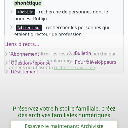
phonétique
- recherche de personnes dont le
>Robijn
nom est Robijn
- rechercher les personnes qui
%directeur
étaient directeur de profession
Liens directs...
Bulletin
Vous pouvez filtrer les résultats de recherche par
Abonnement
type de source, l'emplacement, le rôle et les
Pour développeurs
Question/réponse
années ou utilisez la
recherche avancée
.
Désistement
Préservez votre histoire familiale, créez
des archives familiales numériques
Essayez-le maintenant: Archiviste