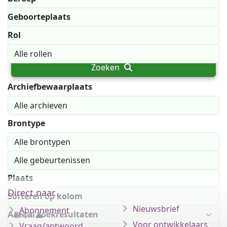
Geboorteplaats
Rol
Zoeken
Archiefbewaarplaats
Geselecteerde archief uitsluiten
Brontype
Gebeurtenis
Periode
Plaats
Direct naar...
Sorteren op kolom
-
Nieuwsbrief
Abonnement
Aantal zoekresultaten
Voor ontwikkelaars
Vraag/antwoord