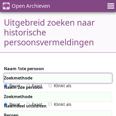
Open Archieven
Uitgebreid zoeken naar
historische
persoonsvermeldingen
Naam 1ste persoon
Zoekmethode
Bevat
Exact
Klinkt als
Naam 2de persoon
Zoekmethode
Bevat
Exact
Klinkt als
Naamdeel uitsluiten
Beroep