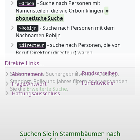
- Suche nach Personen mit
~Orbon
Namensteilen, die wie Orbon klingen
=
phonetische Suche
- Suche nach Personen mit dem
>Robijn
Nachnamen Robijn
- suche nach Personen, die von
%directeur
Beruf Direktor (directeur) waren
Direkte Links...
Rundschreiben
Sie können die Suchergebnisse nach Quelltyp,
Abonnement
Standort, Rolle und Jahres filtern oder verwenden
Für Entwickler
Frage/Antwort
Sie die
Erweiterte Suche
.
Haftungsausschluss
Suchen Sie in Stammbäumen nach