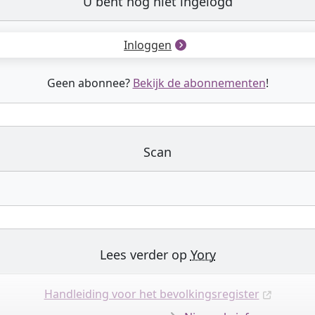
U bent nog niet ingelogd
Inloggen
Geen abonnee?
Bekijk de abonnementen
!
Scan
Lees verder op
Yory
Handleiding voor het bevolkingsregister