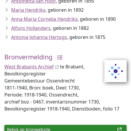
Antoinetta van Hoof
, geboren in 1895
Maria Hendrikx
, geboren in 1892
Anna Maria Cornelia Hendrikx
, geboren in 1890
Alfons Hollanders
, geboren in 1882
Antonia Johanna Hertogs
, geboren in 1875
Bronvermelding
West Brabants Archief
te Brabant,
Bevolkingsregister
Gemeentebestuur Ossendrecht
1811-1940, Bron: boek, Deel: 1730,
Periode: 1918-1940, Ossendrecht,
archief boz - 0467, inventaris­num­mer 1730,
Bevolkingsregister 1918-1940, Dienstboden, folio 17
Bekijk op bronwebsite