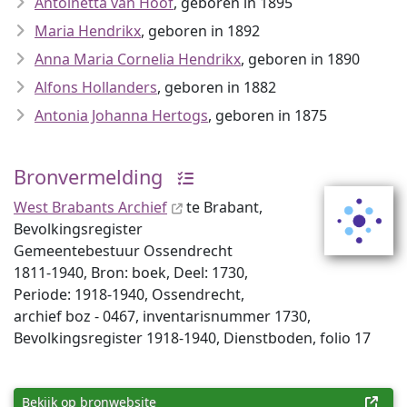
Antoinetta van Hoof
, geboren in 1895
Maria Hendrikx
, geboren in 1892
Anna Maria Cornelia Hendrikx
, geboren in 1890
Alfons Hollanders
, geboren in 1882
Antonia Johanna Hertogs
, geboren in 1875
Bronvermelding
West Brabants Archief
te Brabant,
Bevolkingsregister
Gemeentebestuur Ossendrecht
1811-1940, Bron: boek, Deel: 1730,
Periode: 1918-1940, Ossendrecht,
archief boz - 0467, inventaris­num­mer 1730,
Bevolkingsregister 1918-1940, Dienstboden, folio 17
Bekijk op bronwebsite