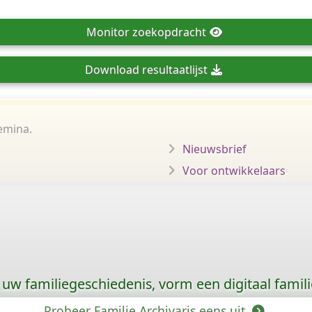
Monitor
zoekopdracht
Download
resultaatlijst
emina.
Nieuwsbrief
Voor ontwikkelaars
uw familiegeschiedenis, vorm een digitaal famili
Probeer Familie Archivaris eens uit