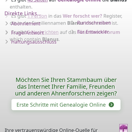
enthalten.
Direkte Links...
Es gibt
1 Person
in das
Wer forscht wer?
Register,
Rundschreiben
die in der Familiennamen
Blanus
interessiert ist.
Abonnement
Für Entwickler
Es gibt
5 Nachrichten
auf das
Stamboom Forum
Frage/Antwort
which contain
Blanus
.
Haftungsausschluss
Möchten Sie Ihren Stammbaum über
das Internet Ihrer Familie, Freunden
und anderen Ahnenforschern zeigen?
Erste Schritte mit Genealogie Online
Ihre vertrauenswürdige Online-Quelle für