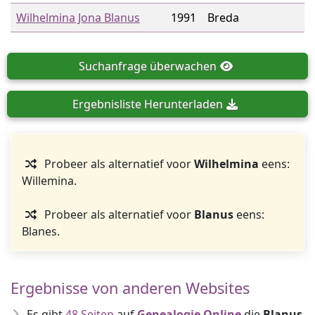
Wilhelmina Jona Blanus
1991
Breda
Suchanfrage
überwachen
Ergebnisliste
Herunterladen
Probeer als alternatief voor
Wilhelmina
eens:
Willemina.
Probeer als alternatief voor
Blanus
eens:
Blanes.
Ergebnisse von anderen Websites
Es gibt
48 Seiten
auf
Genealogie Online
die
Blanus