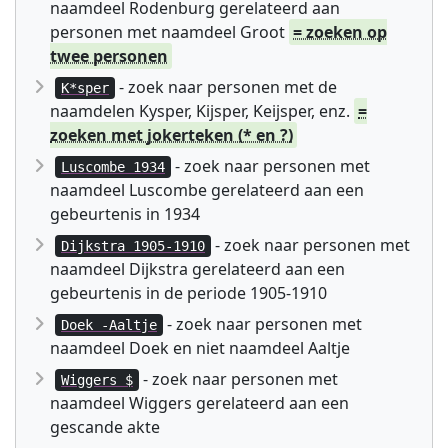
naamdeel Rodenburg gerelateerd aan
personen met naamdeel Groot
= zoeken op
twee personen
- zoek naar personen met de
K*sper
naamdelen Kysper, Kijsper, Keijsper, enz.
=
zoeken met jokerteken (* en ?)
- zoek naar personen met
Luscombe 1934
naamdeel Luscombe gerelateerd aan een
gebeurtenis in 1934
- zoek naar personen met
Dijkstra 1905-1910
naamdeel Dijkstra gerelateerd aan een
gebeurtenis in de periode 1905-1910
- zoek naar personen met
Doek -Aaltje
naamdeel Doek en niet naamdeel Aaltje
- zoek naar personen met
Wiggers $
naamdeel Wiggers gerelateerd aan een
gescande akte