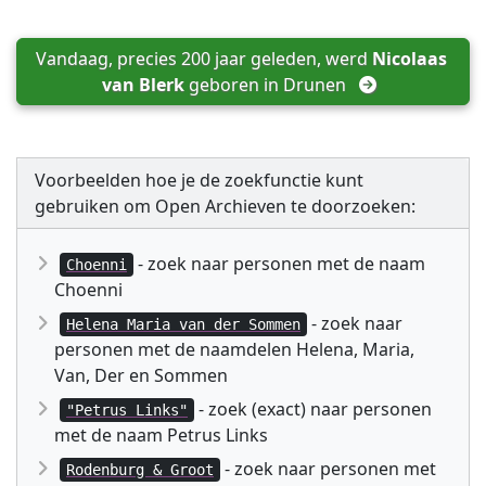
Vandaag, precies 200 jaar geleden, werd 
Nicolaas 
van Blerk
 geboren in 
Drunen
Voorbeelden hoe je de zoekfunctie kunt
gebruiken om Open Archieven te doorzoeken:
- zoek naar personen met de naam
Choenni
Choenni
- zoek naar
Helena Maria van der Sommen
personen met de naamdelen Helena, Maria,
Van, Der en Sommen
- zoek (exact) naar personen
"Petrus Links"
met de naam Petrus Links
- zoek naar personen met
Rodenburg & Groot