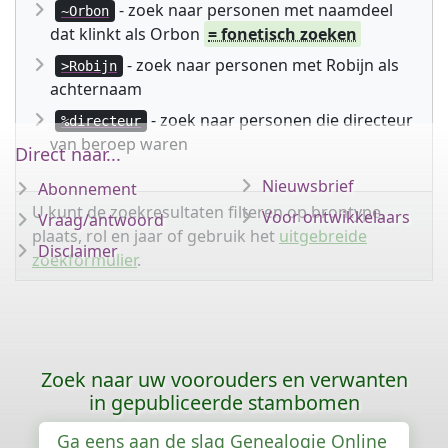
- zoek naar personen met naamdeel
~Orbon
dat klinkt als Orbon
= fonetisch zoeken
- zoek naar personen met Robijn als
>Robijn
achternaam
- zoek naar personen die directeur
%directeur
van beroep waren
Direct naar...
Nieuwsbrief
Abonnement
U kunt de zoekresultaten filteren op brontype,
Voor ontwikkelaars
Vraag/antwoord
plaats, rol en jaar of gebruik het
uitgebreide
Disclaimer
zoekformulier
.
Zoek naar uw voorouders en verwanten
in gepubliceerde stambomen
Ga eens aan de slag Genealogie Online