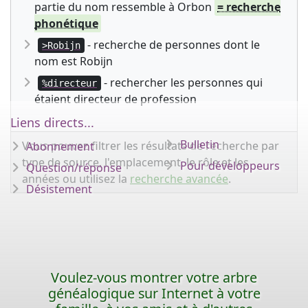
partie du nom ressemble à Orbon
= recherche
phonétique
- recherche de personnes dont le
>Robijn
nom est Robijn
- rechercher les personnes qui
%directeur
étaient directeur de profession
Liens directs...
Bulletin
Vous pouvez filtrer les résultats de recherche par
Abonnement
type de source, l'emplacement, le rôle et les
Pour développeurs
Question/réponse
années ou utilisez la
recherche avancée
.
Désistement
Voulez-vous montrer votre arbre
généalogique sur Internet à votre