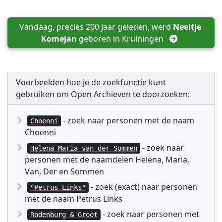
Vandaag, precies 200 jaar geleden, werd 
Neeltje 
Komejan
 geboren in 
Kruiningen
Voorbeelden hoe je de zoekfunctie kunt
gebruiken om Open Archieven te doorzoeken:
- zoek naar personen met de naam
Choenni
Choenni
- zoek naar
Helena Maria van der Sommen
personen met de naamdelen Helena, Maria,
Van, Der en Sommen
- zoek (exact) naar personen
"Petrus Links"
met de naam Petrus Links
- zoek naar personen met
Rodenburg & Groot