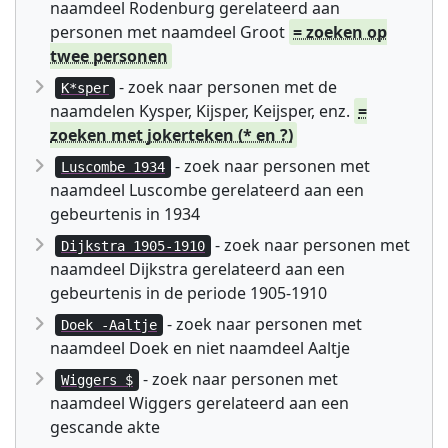
naamdeel Rodenburg gerelateerd aan
personen met naamdeel Groot
= zoeken op
twee personen
- zoek naar personen met de
K*sper
naamdelen Kysper, Kijsper, Keijsper, enz.
=
zoeken met jokerteken (* en ?)
- zoek naar personen met
Luscombe 1934
naamdeel Luscombe gerelateerd aan een
gebeurtenis in 1934
- zoek naar personen met
Dijkstra 1905-1910
naamdeel Dijkstra gerelateerd aan een
gebeurtenis in de periode 1905-1910
- zoek naar personen met
Doek -Aaltje
naamdeel Doek en niet naamdeel Aaltje
- zoek naar personen met
Wiggers $
naamdeel Wiggers gerelateerd aan een
gescande akte