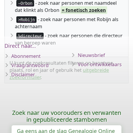
- zoek naar personen met naamdeel
~Orbon
dat klinkt als Orbon
= fonetisch zoeken
- zoek naar personen met Robijn als
>Robijn
achternaam
- zoek naar personen die directeur
%directeur
van beroep waren
Direct naar...
Nieuwsbrief
Abonnement
U kunt de zoekresultaten filteren op brontype,
Voor ontwikkelaars
Vraag/antwoord
plaats, rol en jaar of gebruik het
uitgebreide
Disclaimer
zoekformulier
.
Zoek naar uw voorouders en verwanten
in gepubliceerde stambomen
Ga eens aan de slag Genealogie Online