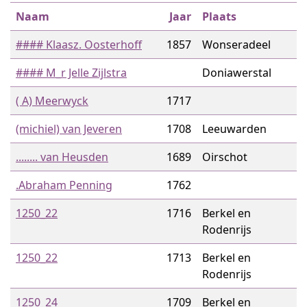
Naam
Jaar
Plaats
#### Klaasz. Oosterhoff
1857
Wonseradeel
#### M_r Jelle Zijlstra
Doniawerstal
( A) Meerwyck
1717
(michiel) van Jeveren
1708
Leeuwarden
........ van Heusden
1689
Oirschot
.Abraham Penning
1762
1250_22
1716
Berkel en
Rodenrijs
1250_22
1713
Berkel en
Rodenrijs
1250_24
1709
Berkel en