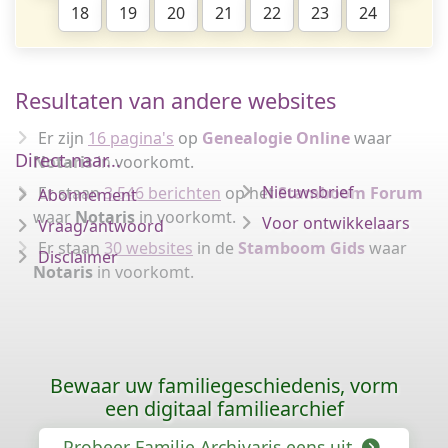
18
19
20
21
22
23
24
Resultaten van andere websites
Er zijn
16 pagina's
op
Genealogie Online
waar
Direct naar...
Notaris
in voorkomt.
Nieuwsbrief
Er staan
3.546 berichten
op het
Stamboom Forum
Abonnement
waar
Notaris
in voorkomt.
Voor ontwikkelaars
Vraag/antwoord
Er staan
30 websites
in de
Stamboom Gids
waar
Disclaimer
Notaris
in voorkomt.
Bewaar uw familiegeschiedenis, vorm
een digitaal familiearchief
Probeer Familie Archivaris eens uit