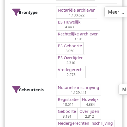
Notariële archieven
Meer …
Brontype
1.130.622
BS Huwelijk
4.443
Rechtelijke archieven
3.191
BS Geboorte
3.050
BS Overlijden
2.310
Vredegerecht
2.275
Notariële inschrijving
M
Gebeurtenis
1.129.441
Registratie
Huwelijk
10.511
4.334
Geboorte
Overlijden
3.191
2.312
Nedergerechten inschrijving