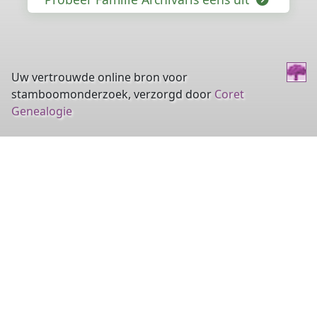
Uw vertrouwde online bron voor
stamboomonderzoek, verzorgd door
Coret
Genealogie