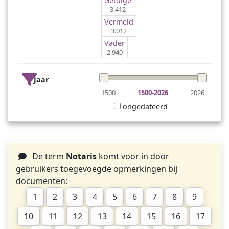
Getuige
3.412
Vermeld
3.012
Vader
2.940
Jaar
1500
1500-2026
2026
ongedateerd
De term
Notaris
komt voor in door
gebruikers toegevoegde opmerkingen bij
documenten:
1
2
3
4
5
6
7
8
9
10
11
12
13
14
15
16
17