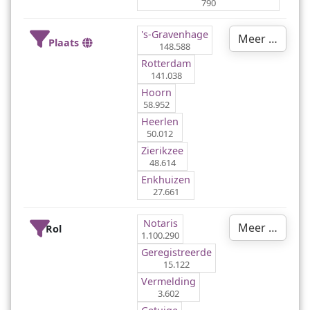
790
's-Gravenhage
Meer …
Plaats
148.588
Rotterdam
141.038
Hoorn
58.952
Heerlen
50.012
Zierikzee
48.614
Enkhuizen
27.661
Notaris
Meer …
Rol
1.100.290
Geregistreerde
15.122
Vermelding
3.602