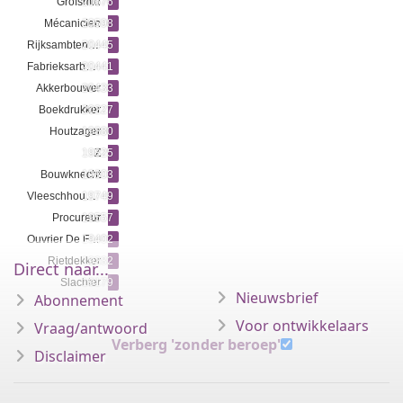
Grofsmid
20676
Mécanicien
20598
20445
Rijksambtenaar
20441
Fabrieksarbeidster
Akkerbouwer
20433
Boekdrukker
20227
Houtzager
19880
19825
Z
Bouwknecht
19803
19749
Vleeschhouwer
Procureur
19557
19402
Ouvrier De Fabrique
Rietdekker
19282
Direct naar...
Slachter
19179
Nieuwsbrief
Abonnement
Voor ontwikkelaars
Vraag/antwoord
Verberg 'zonder beroep'
Disclaimer