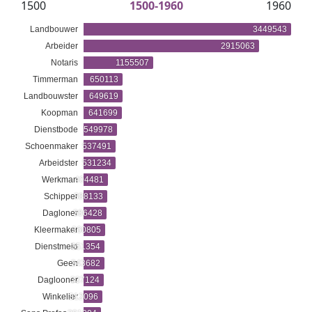
1500
1500-1960
1960
Landbouwer
3449543
Arbeider
2915063
Notaris
1155507
Timmerman
650113
Landbouwster
649619
Koopman
641699
Dienstbode
549978
Schoenmaker
537491
Arbeidster
531234
Werkman
404481
Schipper
388133
Dagloner
386428
Kleermaker
360805
Dienstmeid
351354
Geen
343682
Daglooner
337124
Winkelier
312096