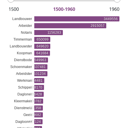
1500
1500-1960
1960
Landbouwer
3449556
Arbeider
2915057
Notaris
1156283
Timmerman
650099
Landbouwster
649620
Koopman
641684
Dienstbode
549963
Schoenmaker
537481
Arbeidster
531234
Werkman
404481
Schipper
388170
Dagloner
386428
Kleermaker
360782
Dienstmeid
351358
Geen
343682
Daglooner
337124