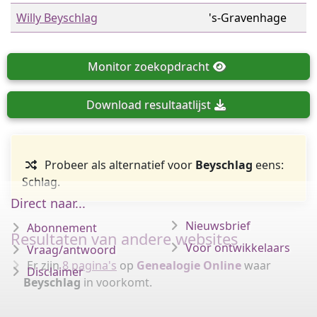
Willy Beyschlag
's-Gravenhage
Monitor
zoekopdracht
Download
resultaatlijst
Probeer als alternatief voor
Beyschlag
eens:
Schlag.
Direct naar...
Nieuwsbrief
Abonnement
Resultaten van andere websites
Voor ontwikkelaars
Vraag/antwoord
Er zijn
8 pagina's
op
Genealogie Online
waar
Disclaimer
Beyschlag
in voorkomt.