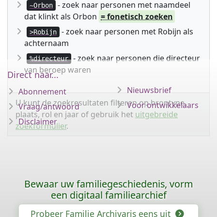
- zoek naar personen met naamdeel
~Orbon
dat klinkt als Orbon
= fonetisch zoeken
- zoek naar personen met Robijn als
>Robijn
achternaam
- zoek naar personen die directeur
%directeur
van beroep waren
Direct naar...
Nieuwsbrief
Abonnement
U kunt de zoekresultaten filteren op brontype,
Voor ontwikkelaars
Vraag/antwoord
plaats, rol en jaar of gebruik het
uitgebreide
Disclaimer
zoekformulier
.
Bewaar uw familiegeschiedenis, vorm
een digitaal familiearchief
Probeer Familie Archivaris eens uit