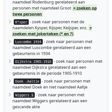
naamdeel Rodenburg gerelateerd aan
personen met naamdeel Groot
= zoeken op
twee personen
- zoek naar personen met de
K*sper
naamdelen Kysper, Kijsper, Keijsper, enz.
=
zoeken met jokerteken (* en ?)
- zoek naar personen met
Luscombe 1934
naamdeel Luscombe gerelateerd aan een
gebeurtenis in 1934
- zoek naar personen met
Dijkstra 1905-1910
naamdeel Dijkstra gerelateerd aan een
gebeurtenis in de periode 1905-1910
- zoek naar personen met
Doek -Aaltje
naamdeel Doek en niet naamdeel Aaltje
- zoek naar personen met
Wiggers $
naamdeel Wiggers gerelateerd aan een
gescande akte