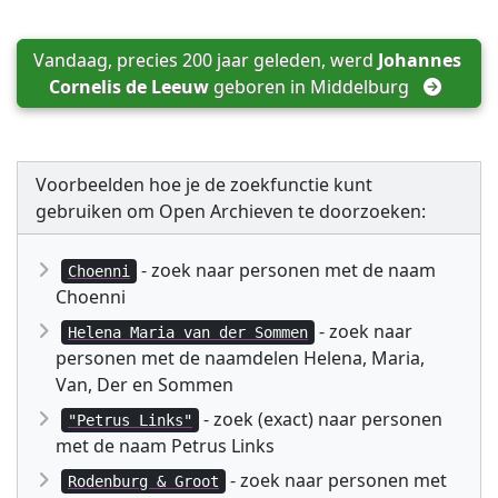
Vandaag, precies 200 jaar geleden, werd 
Johannes 
Cornelis de Leeuw
 geboren in 
Middelburg
Voorbeelden hoe je de zoekfunctie kunt
gebruiken om Open Archieven te doorzoeken:
- zoek naar personen met de naam
Choenni
Choenni
- zoek naar
Helena Maria van der Sommen
personen met de naamdelen Helena, Maria,
Van, Der en Sommen
- zoek (exact) naar personen
"Petrus Links"
met de naam Petrus Links
- zoek naar personen met
Rodenburg & Groot