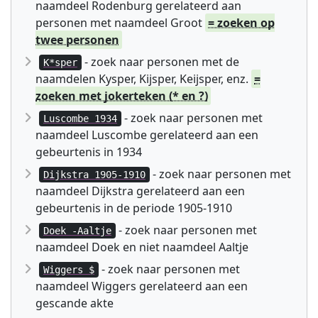
naamdeel Rodenburg gerelateerd aan
personen met naamdeel Groot
= zoeken op
twee personen
- zoek naar personen met de
K*sper
naamdelen Kysper, Kijsper, Keijsper, enz.
=
zoeken met jokerteken (* en ?)
- zoek naar personen met
Luscombe 1934
naamdeel Luscombe gerelateerd aan een
gebeurtenis in 1934
- zoek naar personen met
Dijkstra 1905-1910
naamdeel Dijkstra gerelateerd aan een
gebeurtenis in de periode 1905-1910
- zoek naar personen met
Doek -Aaltje
naamdeel Doek en niet naamdeel Aaltje
- zoek naar personen met
Wiggers $
naamdeel Wiggers gerelateerd aan een
gescande akte