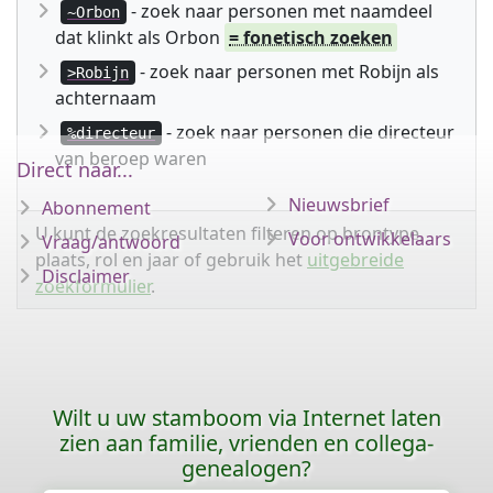
- zoek naar personen met naamdeel
~Orbon
dat klinkt als Orbon
= fonetisch zoeken
- zoek naar personen met Robijn als
>Robijn
achternaam
- zoek naar personen die directeur
%directeur
van beroep waren
Direct naar...
Nieuwsbrief
Abonnement
U kunt de zoekresultaten filteren op brontype,
Voor ontwikkelaars
Vraag/antwoord
plaats, rol en jaar of gebruik het
uitgebreide
Disclaimer
zoekformulier
.
Wilt u uw stamboom via Internet laten
zien aan familie, vrienden en collega-
genealogen?