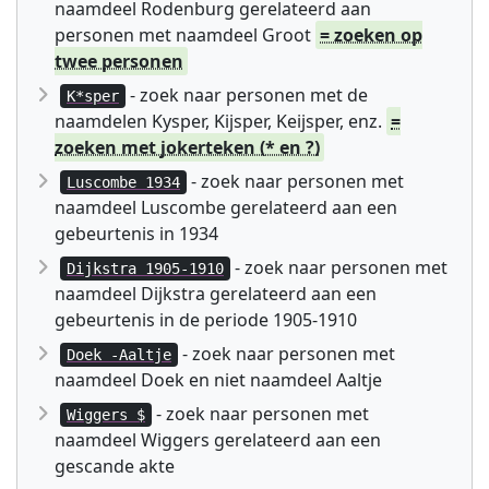
naamdeel Rodenburg gerelateerd aan
personen met naamdeel Groot
= zoeken op
twee personen
- zoek naar personen met de
K*sper
naamdelen Kysper, Kijsper, Keijsper, enz.
=
zoeken met jokerteken (* en ?)
- zoek naar personen met
Luscombe 1934
naamdeel Luscombe gerelateerd aan een
gebeurtenis in 1934
- zoek naar personen met
Dijkstra 1905-1910
naamdeel Dijkstra gerelateerd aan een
gebeurtenis in de periode 1905-1910
- zoek naar personen met
Doek -Aaltje
naamdeel Doek en niet naamdeel Aaltje
- zoek naar personen met
Wiggers $
naamdeel Wiggers gerelateerd aan een
gescande akte