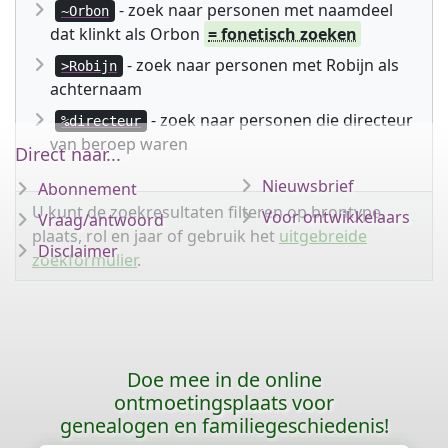
- zoek naar personen met naamdeel
~Orbon
dat klinkt als Orbon
= fonetisch zoeken
- zoek naar personen met Robijn als
>Robijn
achternaam
- zoek naar personen die directeur
%directeur
van beroep waren
Direct naar...
Nieuwsbrief
Abonnement
U kunt de zoekresultaten filteren op brontype,
Voor ontwikkelaars
Vraag/antwoord
plaats, rol en jaar of gebruik het
uitgebreide
Disclaimer
zoekformulier
.
Doe mee in de online
ontmoetingsplaats voor
genealogen en familiegeschiedenis!