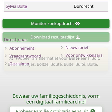
Sylvia Bolte
Dordrecht
Monitor
zoekopdracht
Download
resultaatlijst
Direct naar...
Nieuwsbrief
Abonnement
Voor ontwikkelaars
Vraag/antwoord
Probeer als alternatief voor
Bolte
eens: Bolt,
Disclaimer
Bolten, Boltjes, Boltze, Boute, Bulte, Bulté, Bölte.
Bewaar uw familiegeschiedenis, vorm
een digitaal familiearchief
Probeer Familie Archivaris eens uit