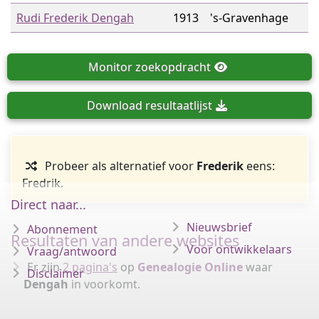
Rudi Frederik Dengah
1913
's-Gravenhage
Monitor
zoekopdracht
Download
resultaatlijst
Probeer als alternatief voor
Frederik
eens:
Fredrik.
Direct naar...
Nieuwsbrief
Abonnement
Resultaten van andere websites
Voor ontwikkelaars
Vraag/antwoord
Er zijn
2 pagina's
op
Genealogie Online
waar
Disclaimer
Dengah
in voorkomt.