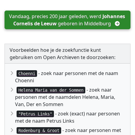
Vandaag, precies 200 jaar geleden, werd 
Johannes 
Cornelis de Leeuw
 geboren in 
Middelburg
Voorbeelden hoe je de zoekfunctie kunt
gebruiken om Open Archieven te doorzoeken:
- zoek naar personen met de naam
Choenni
Choenni
- zoek naar
Helena Maria van der Sommen
personen met de naamdelen Helena, Maria,
Van, Der en Sommen
- zoek (exact) naar personen
"Petrus Links"
met de naam Petrus Links
- zoek naar personen met
Rodenburg & Groot