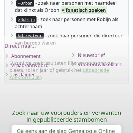
- zoek naar personen met naamdeel
~Orbon
dat klinkt als Orbon
= fonetisch zoeken
- zoek naar personen met Robijn als
>Robijn
achternaam
- zoek naar personen die directeur
%directeur
van beroep waren
Direct naar...
Nieuwsbrief
Abonnement
U kunt de zoekresultaten filteren op brontype,
Voor ontwikkelaars
Vraag/antwoord
plaats, rol en jaar of gebruik het
uitgebreide
Disclaimer
zoekformulier
.
Zoek naar uw voorouders en verwanten
in gepubliceerde stambomen
Ga eens aan de slag Genealogie Online