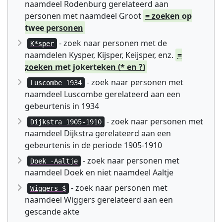
naamdeel Rodenburg gerelateerd aan
personen met naamdeel Groot
= zoeken op
twee personen
- zoek naar personen met de
K*sper
naamdelen Kysper, Kijsper, Keijsper, enz.
=
zoeken met jokerteken (* en ?)
- zoek naar personen met
Luscombe 1934
naamdeel Luscombe gerelateerd aan een
gebeurtenis in 1934
- zoek naar personen met
Dijkstra 1905-1910
naamdeel Dijkstra gerelateerd aan een
gebeurtenis in de periode 1905-1910
- zoek naar personen met
Doek -Aaltje
naamdeel Doek en niet naamdeel Aaltje
- zoek naar personen met
Wiggers $
naamdeel Wiggers gerelateerd aan een
gescande akte