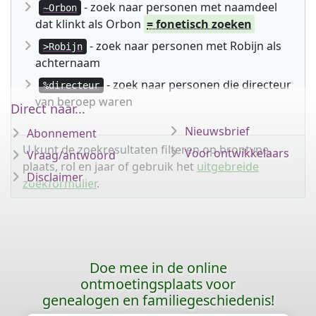
- zoek naar personen met naamdeel
~Orbon
dat klinkt als Orbon
= fonetisch zoeken
- zoek naar personen met Robijn als
>Robijn
achternaam
- zoek naar personen die directeur
%directeur
van beroep waren
Direct naar...
Nieuwsbrief
Abonnement
U kunt de zoekresultaten filteren op brontype,
Voor ontwikkelaars
Vraag/antwoord
plaats, rol en jaar of gebruik het
uitgebreide
Disclaimer
zoekformulier
.
Doe mee in de online
ontmoetingsplaats voor
genealogen en familiegeschiedenis!