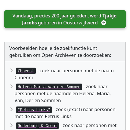
Vandaag, precies 200 jaar geleden, werd 
Tjakje 
Jacobs
 geboren in 
Oosterwijtwerd
Voorbeelden hoe je de zoekfunctie kunt
gebruiken om Open Archieven te doorzoeken:
- zoek naar personen met de naam
Choenni
Choenni
- zoek naar
Helena Maria van der Sommen
personen met de naamdelen Helena, Maria,
Van, Der en Sommen
- zoek (exact) naar personen
"Petrus Links"
met de naam Petrus Links
- zoek naar personen met
Rodenburg & Groot