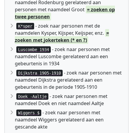
naamdeel Rodenburg gerelateerd aan
personen met naamdeel Groot
= zoeken op
twee personen
- zoek naar personen met de
K*sper
naamdelen Kysper, Kijsper, Keijsper, enz.
=
zoeken met jokerteken (* en ?)
- zoek naar personen met
Luscombe 1934
naamdeel Luscombe gerelateerd aan een
gebeurtenis in 1934
- zoek naar personen met
Dijkstra 1905-1910
naamdeel Dijkstra gerelateerd aan een
gebeurtenis in de periode 1905-1910
- zoek naar personen met
Doek -Aaltje
naamdeel Doek en niet naamdeel Aaltje
- zoek naar personen met
Wiggers $
naamdeel Wiggers gerelateerd aan een
gescande akte