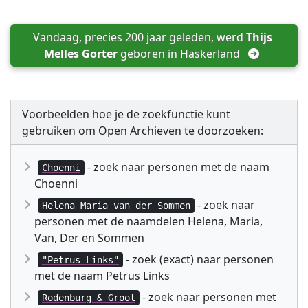
Vandaag, precies 200 jaar geleden, werd 
Thijs 
Melles Gorter
 geboren in 
Haskerland
Voorbeelden hoe je de zoekfunctie kunt
gebruiken om Open Archieven te doorzoeken:
- zoek naar personen met de naam
Choenni
Choenni
- zoek naar
Helena Maria van der Sommen
personen met de naamdelen Helena, Maria,
Van, Der en Sommen
- zoek (exact) naar personen
"Petrus Links"
met de naam Petrus Links
- zoek naar personen met
Rodenburg & Groot