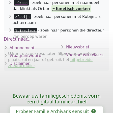
- zoek naar personen met naamdeel
~Orbon
dat klinkt als Orbon
= fonetisch zoeken
- zoek naar personen met Robijn als
>Robijn
achternaam
- zoek naar personen die directeur
%directeur
van beroep waren
Direct naar...
Nieuwsbrief
Abonnement
U kunt de zoekresultaten filteren op brontype,
Voor ontwikkelaars
Vraag/antwoord
plaats, rol en jaar of gebruik het
uitgebreide
Disclaimer
zoekformulier
.
Bewaar uw familiegeschiedenis, vorm
een digitaal familiearchief
Probeer Familie Archivaris eens uit