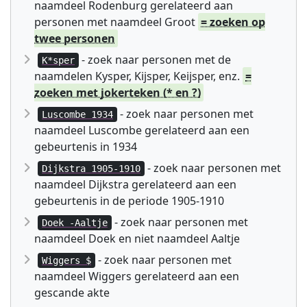
naamdeel Rodenburg gerelateerd aan
personen met naamdeel Groot
= zoeken op
twee personen
- zoek naar personen met de
K*sper
naamdelen Kysper, Kijsper, Keijsper, enz.
=
zoeken met jokerteken (* en ?)
- zoek naar personen met
Luscombe 1934
naamdeel Luscombe gerelateerd aan een
gebeurtenis in 1934
- zoek naar personen met
Dijkstra 1905-1910
naamdeel Dijkstra gerelateerd aan een
gebeurtenis in de periode 1905-1910
- zoek naar personen met
Doek -Aaltje
naamdeel Doek en niet naamdeel Aaltje
- zoek naar personen met
Wiggers $
naamdeel Wiggers gerelateerd aan een
gescande akte