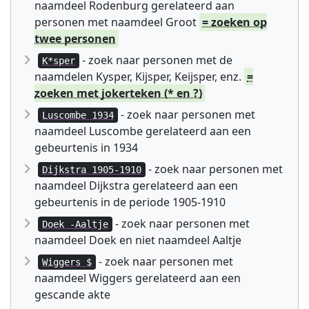
naamdeel Rodenburg gerelateerd aan
personen met naamdeel Groot
= zoeken op
twee personen
- zoek naar personen met de
K*sper
naamdelen Kysper, Kijsper, Keijsper, enz.
=
zoeken met jokerteken (* en ?)
- zoek naar personen met
Luscombe 1934
naamdeel Luscombe gerelateerd aan een
gebeurtenis in 1934
- zoek naar personen met
Dijkstra 1905-1910
naamdeel Dijkstra gerelateerd aan een
gebeurtenis in de periode 1905-1910
- zoek naar personen met
Doek -Aaltje
naamdeel Doek en niet naamdeel Aaltje
- zoek naar personen met
Wiggers $
naamdeel Wiggers gerelateerd aan een
gescande akte