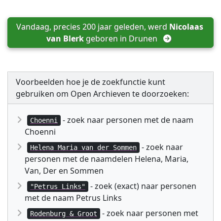
Vandaag, precies 200 jaar geleden, werd 
Nicolaas 
van Blerk
 geboren in 
Drunen
Voorbeelden hoe je de zoekfunctie kunt
gebruiken om Open Archieven te doorzoeken:
- zoek naar personen met de naam
Choenni
Choenni
- zoek naar
Helena Maria van der Sommen
personen met de naamdelen Helena, Maria,
Van, Der en Sommen
- zoek (exact) naar personen
"Petrus Links"
met de naam Petrus Links
- zoek naar personen met
Rodenburg & Groot