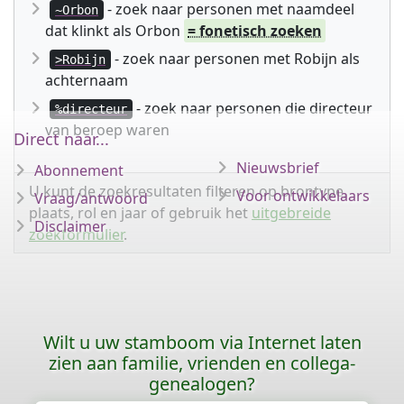
- zoek naar personen met naamdeel
~Orbon
dat klinkt als Orbon
= fonetisch zoeken
- zoek naar personen met Robijn als
>Robijn
achternaam
- zoek naar personen die directeur
%directeur
van beroep waren
Direct naar...
Nieuwsbrief
Abonnement
U kunt de zoekresultaten filteren op brontype,
Voor ontwikkelaars
Vraag/antwoord
plaats, rol en jaar of gebruik het
uitgebreide
Disclaimer
zoekformulier
.
Wilt u uw stamboom via Internet laten
zien aan familie, vrienden en collega-
genealogen?