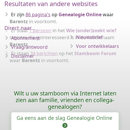
Resultaten van andere websites
Er zijn
86 pagina's
op
Genealogie Online
waar
Barentz
in voorkomt.
Direct naar...
Er staat
1 persoon
in het
Wie (onder)zoekt wie?
Nieuwsbrief
register die geïnteresseerd is in de familienaam
Abonnement
Barentz
.
Voor ontwikkelaars
Vraag/antwoord
Er staan
34 berichten
op het
Stamboom Forum
Disclaimer
waar
Barentz
in voorkomt.
Wilt u uw stamboom via Internet laten
zien aan familie, vrienden en collega-
genealogen?
Ga eens aan de slag Genealogie Online