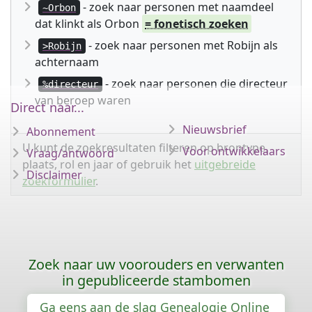
- zoek naar personen met naamdeel
~Orbon
dat klinkt als Orbon
= fonetisch zoeken
- zoek naar personen met Robijn als
>Robijn
achternaam
- zoek naar personen die directeur
%directeur
van beroep waren
Direct naar...
Nieuwsbrief
Abonnement
U kunt de zoekresultaten filteren op brontype,
Voor ontwikkelaars
Vraag/antwoord
plaats, rol en jaar of gebruik het
uitgebreide
Disclaimer
zoekformulier
.
Zoek naar uw voorouders en verwanten
in gepubliceerde stambomen
Ga eens aan de slag Genealogie Online