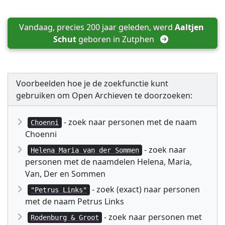
Vandaag, precies 200 jaar geleden, werd 
Aaltjen 
Schut
 geboren in 
Zutphen
Voorbeelden hoe je de zoekfunctie kunt
gebruiken om Open Archieven te doorzoeken:
- zoek naar personen met de naam
Choenni
Choenni
- zoek naar
Helena Maria van der Sommen
personen met de naamdelen Helena, Maria,
Van, Der en Sommen
- zoek (exact) naar personen
"Petrus Links"
met de naam Petrus Links
- zoek naar personen met
Rodenburg & Groot