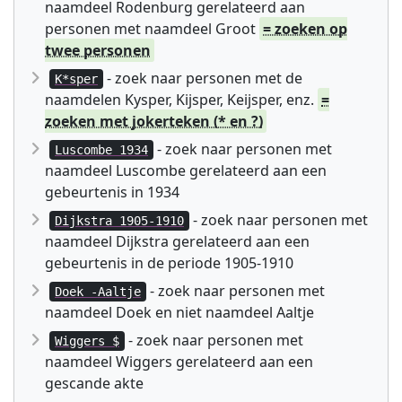
naamdeel Rodenburg gerelateerd aan
personen met naamdeel Groot
= zoeken op
twee personen
- zoek naar personen met de
K*sper
naamdelen Kysper, Kijsper, Keijsper, enz.
=
zoeken met jokerteken (* en ?)
- zoek naar personen met
Luscombe 1934
naamdeel Luscombe gerelateerd aan een
gebeurtenis in 1934
- zoek naar personen met
Dijkstra 1905-1910
naamdeel Dijkstra gerelateerd aan een
gebeurtenis in de periode 1905-1910
- zoek naar personen met
Doek -Aaltje
naamdeel Doek en niet naamdeel Aaltje
- zoek naar personen met
Wiggers $
naamdeel Wiggers gerelateerd aan een
gescande akte