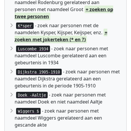
naamdeel Rodenburg gerelateerd aan
personen met naamdeel Groot
= zoeken op
twee personen
- zoek naar personen met de
K*sper
naamdelen Kysper, Kijsper, Keijsper, enz.
=
zoeken met jokerteken (* en ?)
- zoek naar personen met
Luscombe 1934
naamdeel Luscombe gerelateerd aan een
gebeurtenis in 1934
- zoek naar personen met
Dijkstra 1905-1910
naamdeel Dijkstra gerelateerd aan een
gebeurtenis in de periode 1905-1910
- zoek naar personen met
Doek -Aaltje
naamdeel Doek en niet naamdeel Aaltje
- zoek naar personen met
Wiggers $
naamdeel Wiggers gerelateerd aan een
gescande akte