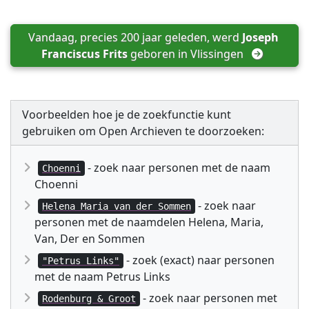
Vandaag, precies 200 jaar geleden, werd 
Joseph 
Franciscus Frits
 geboren in 
Vlissingen
Voorbeelden hoe je de zoekfunctie kunt
gebruiken om Open Archieven te doorzoeken:
- zoek naar personen met de naam
Choenni
Choenni
- zoek naar
Helena Maria van der Sommen
personen met de naamdelen Helena, Maria,
Van, Der en Sommen
- zoek (exact) naar personen
"Petrus Links"
met de naam Petrus Links
- zoek naar personen met
Rodenburg & Groot