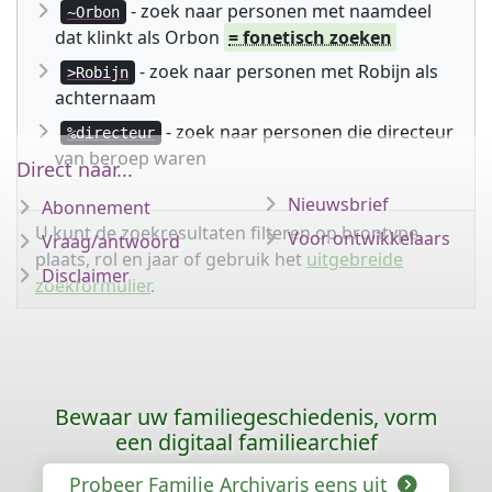
- zoek naar personen met naamdeel
~Orbon
dat klinkt als Orbon
= fonetisch zoeken
- zoek naar personen met Robijn als
>Robijn
achternaam
- zoek naar personen die directeur
%directeur
van beroep waren
Direct naar...
Nieuwsbrief
Abonnement
U kunt de zoekresultaten filteren op brontype,
Voor ontwikkelaars
Vraag/antwoord
plaats, rol en jaar of gebruik het
uitgebreide
Disclaimer
zoekformulier
.
Bewaar uw familiegeschiedenis, vorm
een digitaal familiearchief
Probeer Familie Archivaris eens uit