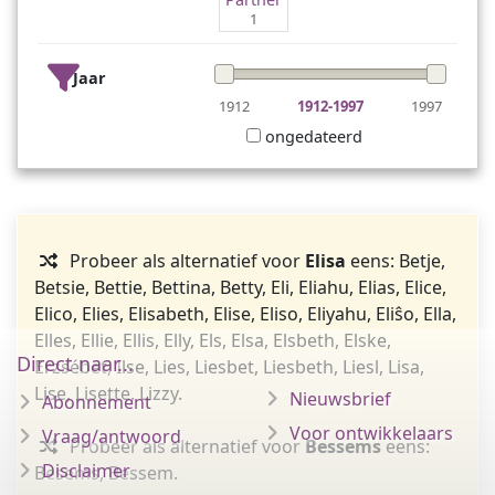
1
Jaar
1912
1912-1997
1997
ongedateerd
Probeer als alternatief voor
Elisa
eens: Betje,
Betsie, Bettie, Bettina, Betty, Eli, Eliahu, Elias, Elice,
Elico, Elies, Elisabeth, Elise, Eliso, Eliyahu, Eliŝo, Ella,
Elles, Ellie, Ellis, Elly, Els, Elsa, Elsbeth, Elske,
Direct naar...
Erzsébet, Ilse, Lies, Liesbet, Liesbeth, Liesl, Lisa,
Lise, Lisette, Lizzy.
Nieuwsbrief
Abonnement
Voor ontwikkelaars
Vraag/antwoord
Probeer als alternatief voor
Bessems
eens:
Disclaimer
Besems, Bessem.