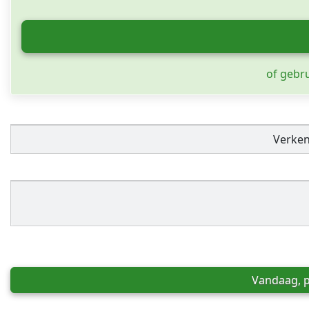
of gebr
Verke
Vandaag, p