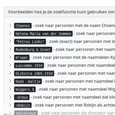
Voorbeelden hoe je de zoekfunctie kunt gebruiken om
- zoek naar personen met de naam Choen
Choenni
- zoek naar persone
Helena Maria van der Sommen
- zoek (exact) naar personen met 
"Petrus Links"
- zoek naar personen met naa
Rodenburg & Groot
- zoek naar personen met de naamdelen Kyspe
K*sper
- zoek naar personen met naamdeel
Luscombe 1934
- zoek naar personen met naam
Dijkstra 1905-1910
- zoek naar personen met naamdeel D
Doek -Aaltje
- zoek naar personen met naamdeel Wig
Wiggers $
- zoek naar personen met naamdeel dat kli
~Orbon
- zoek naar personen met Robijn als acht
>Robijn
- zoek naar personen die directeur va
%directeur