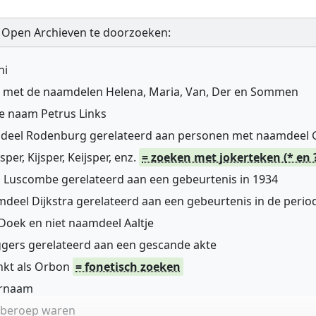
 Open Archieven te doorzoeken:
ni
n met de naamdelen Helena, Maria, Van, Der en Sommen
de naam Petrus Links
mdeel Rodenburg gerelateerd aan personen met naamdeel
r, Kijsper, Keijsper, enz.
= zoeken met jokerteken (* en 
 Luscombe gerelateerd aan een gebeurtenis in 1934
deel Dijkstra gerelateerd aan een gebeurtenis in de perio
oek en niet naamdeel Aaltje
gers gerelateerd aan een gescande akte
nkt als Orbon
= fonetisch zoeken
ernaam
n beroep waren