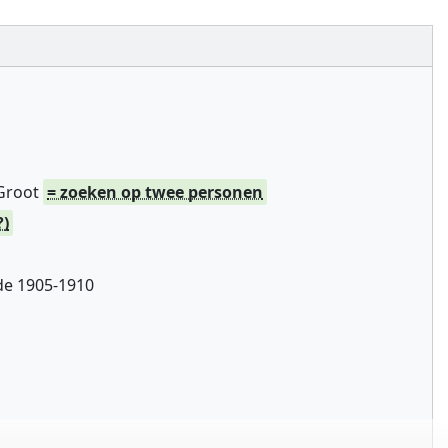
 Groot
= zoeken op twee personen
?)
de 1905-1910