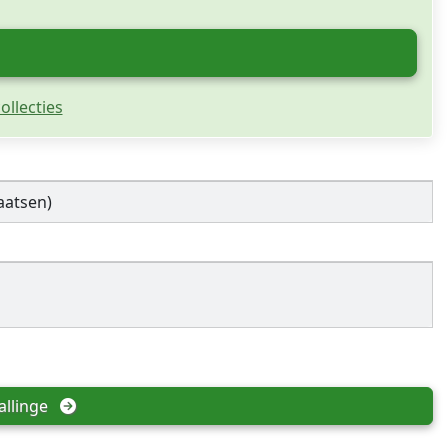
ollecties
aatsen)
allinge