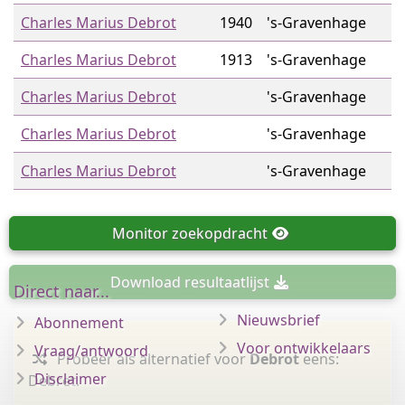
Charles Marius Debrot
1940
's-Gravenhage
Charles Marius Debrot
1913
's-Gravenhage
Charles Marius Debrot
's-Gravenhage
Charles Marius Debrot
's-Gravenhage
Charles Marius Debrot
's-Gravenhage
Monitor
zoekopdracht
Download
resultaatlijst
Direct naar...
Nieuwsbrief
Abonnement
Voor ontwikkelaars
Vraag/antwoord
Probeer als alternatief voor
Debrot
eens:
Disclaimer
Debret.