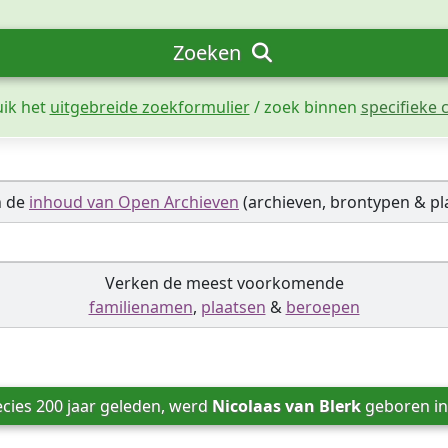
Zoeken
uik het
uitgebreide zoekformulier
/ zoek binnen
specifieke c
n de
inhoud van Open Archieven
(archieven, brontypen & pl
Verken de meest voorkomende
familienamen
,
plaatsen
&
beroepen
cies 200 jaar geleden, werd 
Nicolaas van Blerk
 geboren in