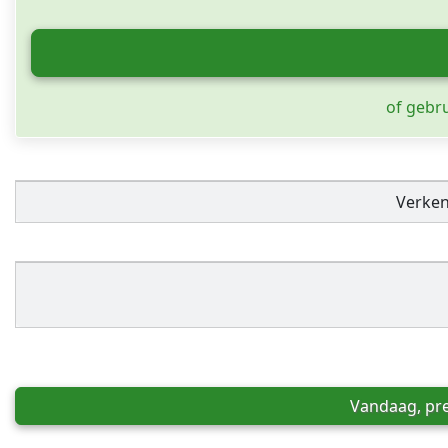
of gebr
Verke
Vandaag, pre