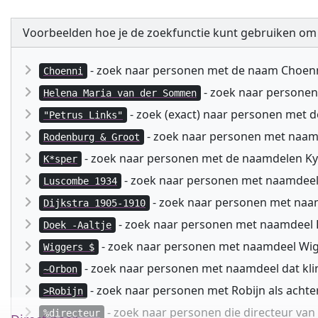
Voorbeelden hoe je de zoekfunctie kunt gebruiken om
- zoek naar personen met de naam Choen
Choenni
- zoek naar persone
Helena Maria van der Sommen
- zoek (exact) naar personen met 
"Petrus Links"
- zoek naar personen met naa
Rodenburg & Groot
- zoek naar personen met de naamdelen Kyspe
K*sper
- zoek naar personen met naamdeel
Luscombe 1934
- zoek naar personen met naam
Dijkstra 1905-1910
- zoek naar personen met naamdeel D
Doek -Aaltje
- zoek naar personen met naamdeel Wig
Wiggers $
- zoek naar personen met naamdeel dat kli
~Orbon
- zoek naar personen met Robijn als acht
>Robijn
- zoek naar personen die directeur va
%directeur