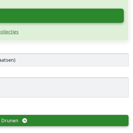
ollecties
aatsen)
 
Drunen