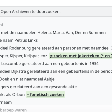
 Open Archieven te doorzoeken:
ni
n met de naamdelen Helena, Maria, Van, Der en Sommen
de naam Petrus Links
mdeel Rodenburg gerelateerd aan personen met naamdeel
r, Kijsper, Keijsper, enz.
= zoeken met jokerteken (* en 
 Luscombe gerelateerd aan een gebeurtenis in 1934
deel Dijkstra gerelateerd aan een gebeurtenis in de perio
oek en niet naamdeel Aaltje
gers gerelateerd aan een gescande akte
nkt als Orbon
= fonetisch zoeken
ernaam
n beroep waren