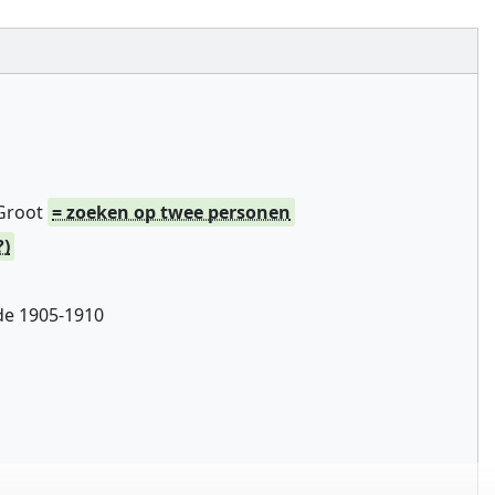
 Groot
= zoeken op twee personen
?)
de 1905-1910