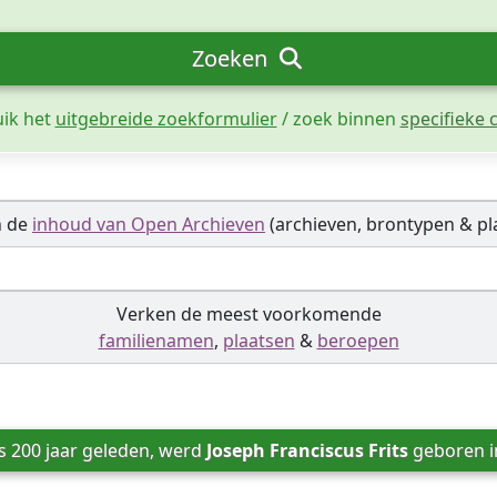
Zoeken
uik het
uitgebreide zoekformulier
/ zoek binnen
specifieke c
n de
inhoud van Open Archieven
(archieven, brontypen & pl
Verken de meest voorkomende
familienamen
,
plaatsen
&
beroepen
s 200 jaar geleden, werd 
Joseph Franciscus Frits
 geboren i