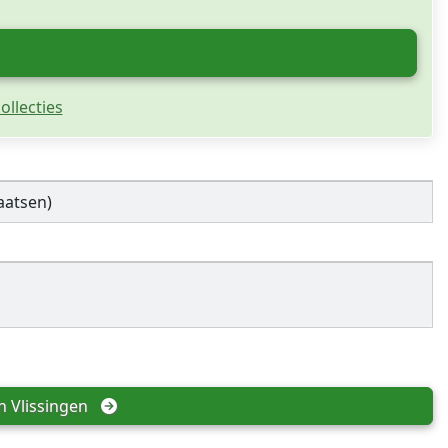
ollecties
aatsen)
n 
Vlissingen