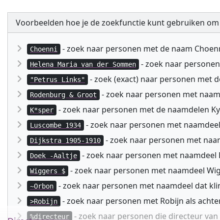
Voorbeelden hoe je de zoekfunctie kunt gebruiken om
- zoek naar personen met de naam Choen
Choenni
- zoek naar persone
Helena Maria van der Sommen
- zoek (exact) naar personen met 
"Petrus Links"
- zoek naar personen met naa
Rodenburg & Groot
- zoek naar personen met de naamdelen Kyspe
K*sper
- zoek naar personen met naamdeel
Luscombe 1934
- zoek naar personen met naam
Dijkstra 1905-1910
- zoek naar personen met naamdeel D
Doek -Aaltje
- zoek naar personen met naamdeel Wig
Wiggers $
- zoek naar personen met naamdeel dat kli
~Orbon
- zoek naar personen met Robijn als acht
>Robijn
- zoek naar personen die directeur va
%directeur