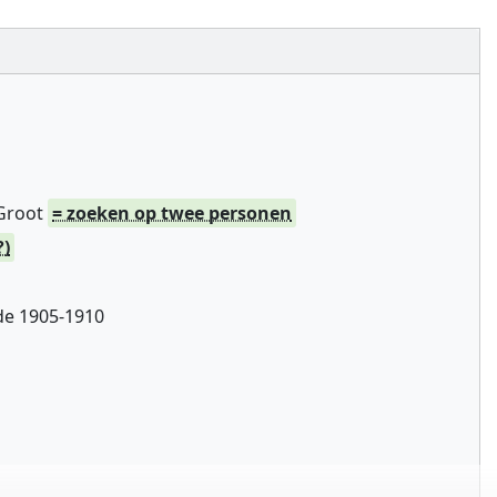
 Groot
= zoeken op twee personen
?)
de 1905-1910