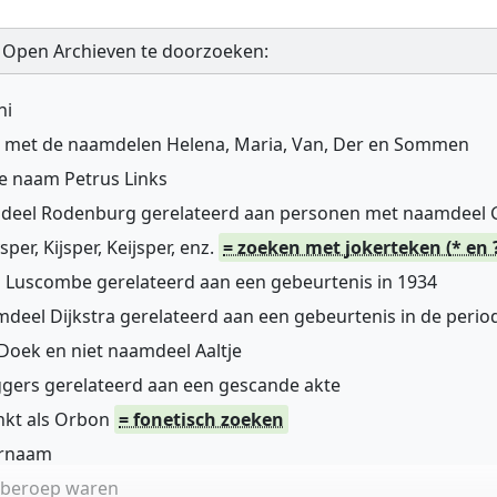
 Open Archieven te doorzoeken:
ni
n met de naamdelen Helena, Maria, Van, Der en Sommen
de naam Petrus Links
mdeel Rodenburg gerelateerd aan personen met naamdeel
r, Kijsper, Keijsper, enz.
= zoeken met jokerteken (* en 
 Luscombe gerelateerd aan een gebeurtenis in 1934
deel Dijkstra gerelateerd aan een gebeurtenis in de perio
oek en niet naamdeel Aaltje
gers gerelateerd aan een gescande akte
nkt als Orbon
= fonetisch zoeken
ernaam
n beroep waren