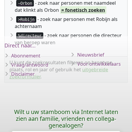
- zoek naar personen met naamdeel
~Orbon
dat klinkt als Orbon
= fonetisch zoeken
- zoek naar personen met Robijn als
>Robijn
achternaam
- zoek naar personen die directeur
%directeur
van beroep waren
Direct naar...
Nieuwsbrief
Abonnement
U kunt de zoekresultaten filteren op brontype,
Voor ontwikkelaars
Vraag/antwoord
plaats, rol en jaar of gebruik het
uitgebreide
Disclaimer
zoekformulier
.
Wilt u uw stamboom via Internet laten
zien aan familie, vrienden en collega-
genealogen?