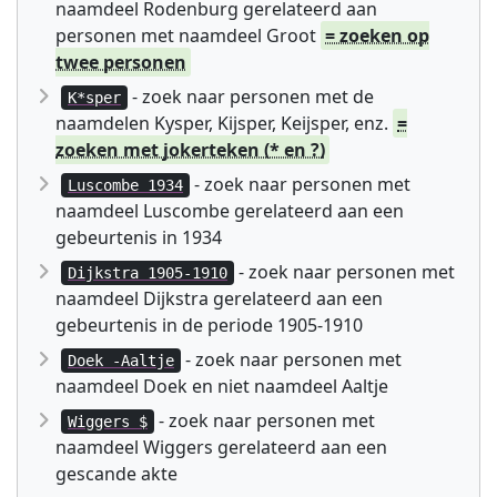
naamdeel Rodenburg gerelateerd aan
personen met naamdeel Groot
= zoeken op
twee personen
- zoek naar personen met de
K*sper
naamdelen Kysper, Kijsper, Keijsper, enz.
=
zoeken met jokerteken (* en ?)
- zoek naar personen met
Luscombe 1934
naamdeel Luscombe gerelateerd aan een
gebeurtenis in 1934
- zoek naar personen met
Dijkstra 1905-1910
naamdeel Dijkstra gerelateerd aan een
gebeurtenis in de periode 1905-1910
- zoek naar personen met
Doek -Aaltje
naamdeel Doek en niet naamdeel Aaltje
- zoek naar personen met
Wiggers $
naamdeel Wiggers gerelateerd aan een
gescande akte