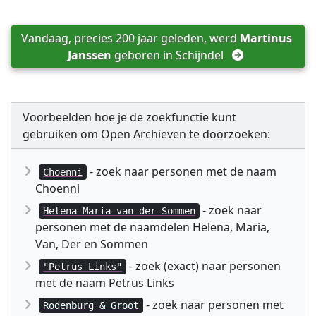
Vandaag, precies 200 jaar geleden, werd 
Martinus 
Janssen
 geboren in 
Schijndel
Voorbeelden hoe je de zoekfunctie kunt
gebruiken om Open Archieven te doorzoeken:
- zoek naar personen met de naam
Choenni
Choenni
- zoek naar
Helena Maria van der Sommen
personen met de naamdelen Helena, Maria,
Van, Der en Sommen
- zoek (exact) naar personen
"Petrus Links"
met de naam Petrus Links
- zoek naar personen met
Rodenburg & Groot