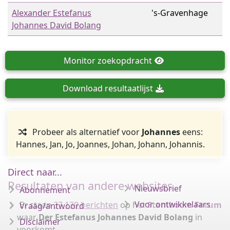
Alexander Estefanus
's-Gravenhage
Johannes David Bolang
Monitor
zoekopdracht
Download
resultaatlijst
Probeer als alternatief voor
Johannes
eens:
Hannes, Jan, Jo, Joannes, Johan, Johann, Johannis.
Direct naar...
Resultaten van andere websites
Nieuwsbrief
Abonnement
Voor ontwikkelaars
Er staan
37.130 berichten
op het
Stamboom Forum
Vraag/antwoord
waar
Der Estefanus Johannes David Bolang
in
Disclaimer
voorkomt.