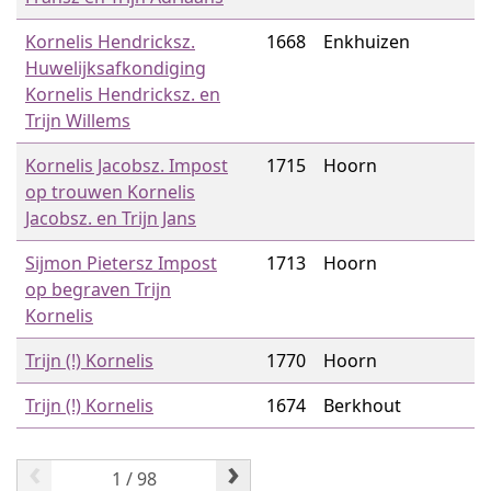
Kornelis Hendricksz.
1668
Enkhuizen
Huwelijksafkondiging
Kornelis Hendricksz. en
Trijn Willems
Kornelis Jacobsz. Impost
1715
Hoorn
op trouwen Kornelis
Jacobsz. en Trijn Jans
Sijmon Pietersz Impost
1713
Hoorn
op begraven Trijn
Kornelis
Trijn (!) Kornelis
1770
Hoorn
Trijn (!) Kornelis
1674
Berkhout
‹
›