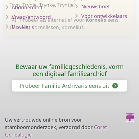
Tryn, Trynie, Trynke, Tryntje.
Nieuwsbrief
Abonnement
Voor ontwikkelaars
Vraag/antwoord
Probeer als alternatief voor
Kornelis
eens:
Disclaimer
Cornelis, Kornelissen, Kornelius.
Bewaar uw familiegeschiedenis, vorm
een digitaal familiearchief
Probeer Familie Archivaris eens uit
Uw vertrouwde online bron voor
stamboomonderzoek, verzorgd door
Coret
Genealogie