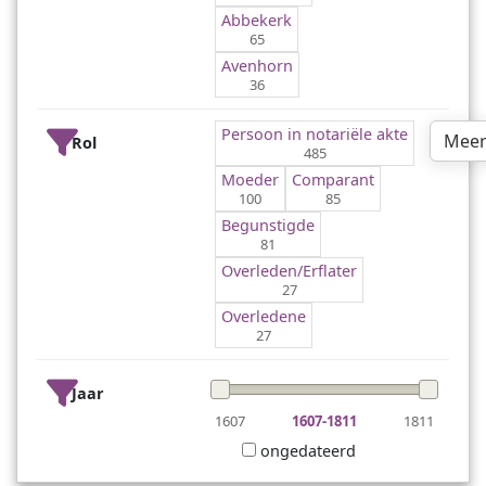
Abbekerk
65
Avenhorn
36
Persoon in notariële akte
Meer
Rol
485
Moeder
Comparant
100
85
Begunstigde
81
Overleden/Erflater
27
Overledene
27
Jaar
1607
1607-1811
1811
ongedateerd