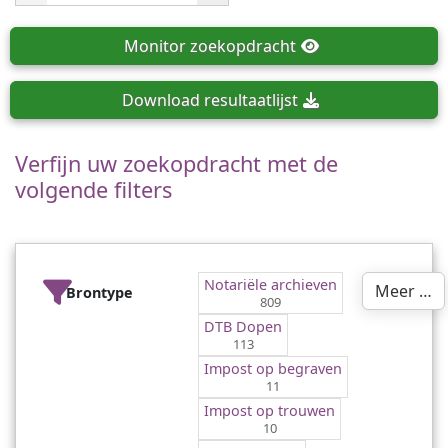
Monitor
zoekopdracht
Download
resultaatlijst
Verfijn uw zoekopdracht met de
volgende filters
Notariële archieven
Meer …
Brontype
809
DTB Dopen
113
Impost op begraven
11
Impost op trouwen
10