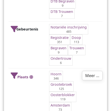
DTB Begraven
9
DTB Trouwen
7
Notariële inschrijving
Gebeurtenis
485
Registratie
Doop
351
113
Begraven
Trouwen
9
7
Ondertrouw
6
Hoorn
Meer …
Plaats
346
Grootebroek
125
Oosterblokker
119
Amsterdam
73