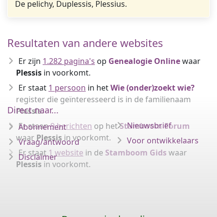
De pelichy, Duplessis, Plessius.
Resultaten van andere websites
Er zijn
1.282 pagina's
op
Genealogie Online
waar
Plessis
in voorkomt.
Er staat
1 persoon
in het
Wie (onder)zoekt wie?
register die geïnteresseerd is in de familienaam
Direct naar...
Plessis
.
Nieuwsbrief
Er staan
9 berichten
op het
Stamboom Forum
Abonnement
waar
Plessis
in voorkomt.
Voor ontwikkelaars
Vraag/antwoord
Er staat
1 website
in de
Stamboom Gids
waar
Disclaimer
Plessis
in voorkomt.