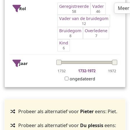
Geregistreerde
Vader
Meer
Rol
58
46
Vader van de bruidegom
12
Bruidegom
Overledene
8
7
Kind
6
Jaar
1732
1732-1972
1972
ongedateerd
Probeer als alternatief voor
Pieter
eens: Piet.
Probeer als alternatief voor
Du plessis
eens: