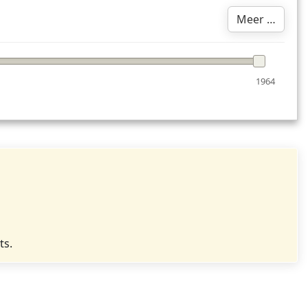
Meer …
1964
ts.