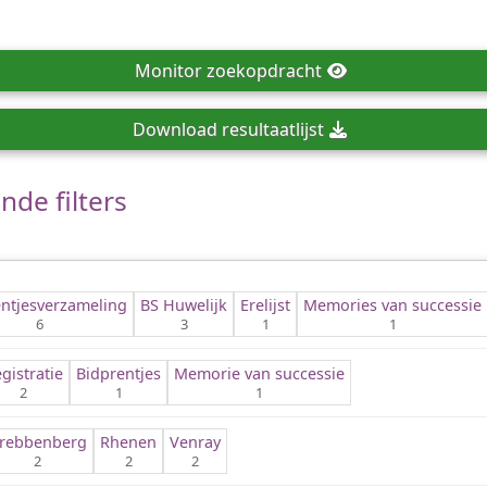
Monitor
zoekopdracht
Download
resultaatlijst
de filters
ntjes­verzameling
BS Huwelijk
Erelijst
Memories van successie
6
3
1
1
gistratie
Bidprentjes
Memorie van successie
2
1
1
rebbenberg
Rhenen
Venray
2
2
2