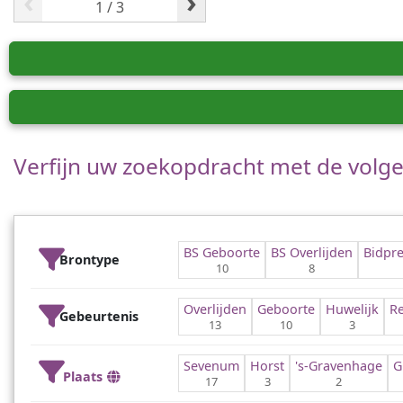
‹
›
Verfijn uw zoekopdracht met de volgen
BS Geboorte
BS Overlijden
Bidpre
Brontype
10
8
Overlijden
Geboorte
Huwelijk
Re
Gebeurtenis
13
10
3
Sevenum
Horst
's-Gravenhage
G
Plaats
17
3
2