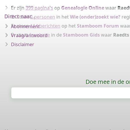
Er zijn
399 pagina's
op
Genealogie Online
waar
Raed
Direct naar...
Er staan
2 personen
in het
Wie (onder)zoekt wie?
regi
Er staan
114 berichten
op het
Stamboom Forum
waa
Abonnement
Er staat
1 website
in de
Stamboom Gids
waar
Raedts
Vraag/antwoord
Disclaimer
Doe mee in de o