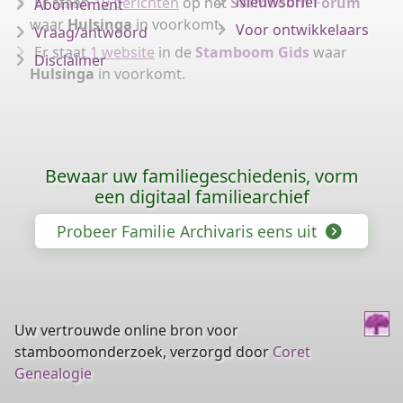
Nieuwsbrief
Er staan
19 berichten
op het
Stamboom Forum
Abonnement
waar
Hulsinga
in voorkomt.
Voor ontwikkelaars
Vraag/antwoord
Er staat
1 website
in de
Stamboom Gids
waar
Disclaimer
Hulsinga
in voorkomt.
Bewaar uw familiegeschiedenis, vorm
een digitaal familiearchief
Probeer Familie Archivaris eens uit
Uw vertrouwde online bron voor
stamboomonderzoek, verzorgd door
Coret
Genealogie