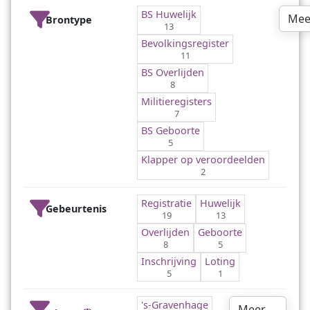
BS Huwelijk
Mee
Brontype
13
Bevolkingsregister
11
BS Overlijden
8
Militieregisters
7
BS Geboorte
5
Klapper op veroordeelden
2
Registratie
Huwelijk
Gebeurtenis
19
13
Overlijden
Geboorte
8
5
Inschrijving
Loting
5
1
's-Gravenhage
Meer …