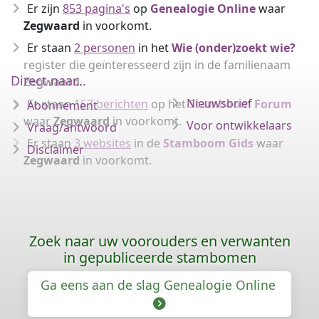
Er zijn
853 pagina's
op
Genealogie Online
waar
Zegwaard
in voorkomt.
Er staan
2 personen
in het
Wie (onder)zoekt wie?
register die geïnteresseerd zijn in de familienaam
Direct naar...
Zegwaard
.
Nieuwsbrief
Er staan
157 berichten
op het
Stamboom Forum
Abonnement
waar
Zegwaard
in voorkomt.
Voor ontwikkelaars
Vraag/antwoord
Er staan
3 websites
in de
Stamboom Gids
waar
Disclaimer
Zegwaard
in voorkomt.
Zoek naar uw voorouders en verwanten
in gepubliceerde stambomen
Ga eens aan de slag Genealogie Online