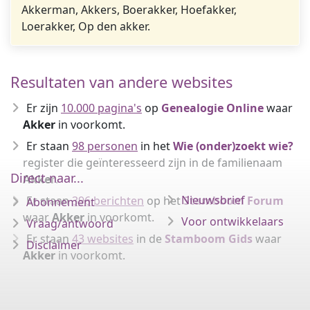
Akkerman, Akkers, Boerakker, Hoefakker,
Loerakker, Op den akker.
Resultaten van andere websites
Er zijn
10.000 pagina's
op
Genealogie Online
waar
Akker
in voorkomt.
Er staan
98 personen
in het
Wie (onder)zoekt wie?
register die geïnteresseerd zijn in de familienaam
Direct naar...
Akker
.
Nieuwsbrief
Er staan
396 berichten
op het
Stamboom Forum
Abonnement
waar
Akker
in voorkomt.
Voor ontwikkelaars
Vraag/antwoord
Er staan
43 websites
in de
Stamboom Gids
waar
Disclaimer
Akker
in voorkomt.