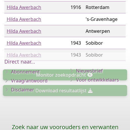
Hilda Awerbach
1916
Rotterdam
Hilda Awerbach
's-Gravenhage
Hilda Awerbach
Antwerpen
Hilda Awerbach
1943
Sobibor
Hilda Awerbach
1943
Sobibor
Direct naar...
Nieuwsbrief
Abonnement
Monitor
zoekopdracht
Voor ontwikkelaars
Vraag/antwoord
Disclaimer
Download
resultaatlijst
Zoek naar uw voorouders en verwanten