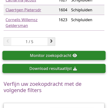
Catharina Jacobs
1627
Schipluiden
Claertgen Pietersdr
1604
Schipluiden
Cornelis Willemsz
1623
Schipluiden
Geldersman
‹
›
Monitor
zoekopdracht
Download
resultaatlijst
Verfijn uw zoekopdracht met de
volgende filters