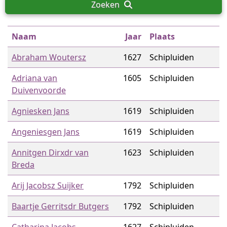
Zoeken
Naam
Jaar
Plaats
Abraham Woutersz
1627
Schipluiden
Adriana van
1605
Schipluiden
Duivenvoorde
Agniesken Jans
1619
Schipluiden
Angeniesgen Jans
1619
Schipluiden
Annitgen Dirxdr van
1623
Schipluiden
Breda
Arij Jacobsz Suijker
1792
Schipluiden
Baartje Gerritsdr Butgers
1792
Schipluiden