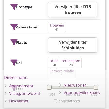
Verwijder filter
DTB
Brontype
Trouwen
Trouwen
Gebeurtenis
41
Verwijder filter
Plaats
Schipluiden
Bruid
Bruidegom
Rol
20
20
Eerdere relatie
1
Direct naar...
Nieuwsbrief
Abonnement
Jaar
Voor ontwikkelaars
Vraag/antwoord
1604
1604-1792
1792
Disclaimer
ongedateerd