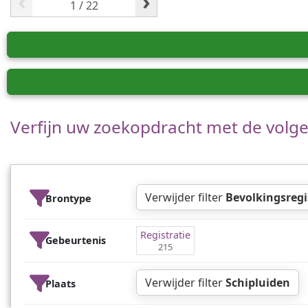
‹
›
Verfijn uw zoekopdracht met de volgen
Verwijder filter
Bevolkingsregi
Brontype
Registratie
Gebeurtenis
215
Verwijder filter
Schipluiden
Plaats