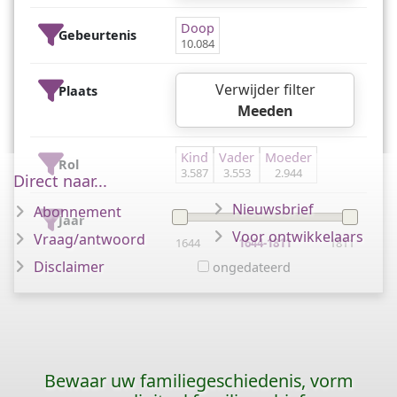
Doop
Gebeurtenis
10.084
Verwijder filter
Plaats
Meeden
Kind
Vader
Moeder
Rol
3.587
3.553
2.944
Direct naar...
Nieuwsbrief
Abonnement
Jaar
Voor ontwikkelaars
Vraag/antwoord
1644
1644-1811
1811
Disclaimer
ongedateerd
Bewaar uw familiegeschiedenis, vorm