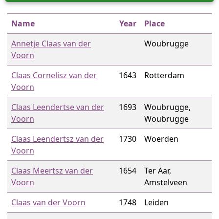
Name
Year
Place
Annetje Claas van der
Woubrugge
Voorn
Claas Cornelisz van der
1643
Rotterdam
Voorn
Claas Leendertse van der
1693
Woubrugge,
Voorn
Woubrugge
Claas Leendertsz van der
1730
Woerden
Voorn
Claas Meertsz van der
1654
Ter Aar,
Voorn
Amstelveen
Claas van der Voorn
1748
Leiden