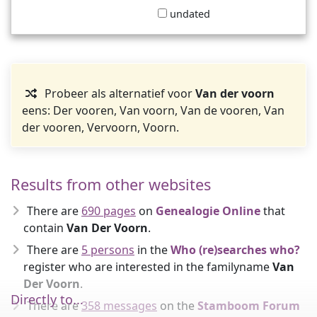
undated
Probeer als alternatief voor
Van der voorn
eens: Der vooren, Van voorn, Van de vooren, Van
der vooren, Vervoorn, Voorn.
Results from other websites
There are
690 pages
on
Genealogie Online
that
contain
Van Der Voorn
.
There are
5 persons
in the
Who (re)searches who?
register who are interested in the familyname
Van
Der Voorn
.
Directly to...
There are
358 messages
on the
Stamboom Forum