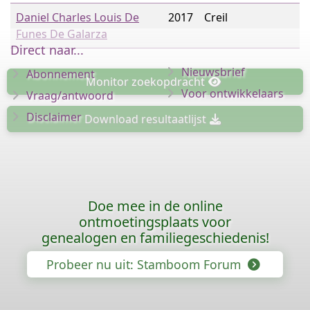
Daniel Charles Louis De
2017
Creil
Funes De Galarza
Direct naar...
Nieuwsbrief
Abonnement
Monitor
zoekopdracht
Voor ontwikkelaars
Vraag/antwoord
Disclaimer
Download
resultaatlijst
Doe mee in de online
ontmoetingsplaats voor
genealogen en familiegeschiedenis!
Probeer nu uit: Stamboom Forum