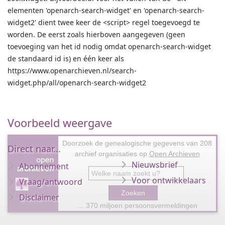
elementen 'openarch-search-widget' en 'openarch-search-
widget2' dient twee keer de <script> regel toegevoegd te
worden. De eerst zoals hierboven aangegeven (geen
toevoeging van het id nodig omdat openarch-search-widget
de standaard id is) en één keer als
https://www.openarchieven.nl/search-
widget.php/all/openarch-search-widget2
Voorbeeld weergave
Doorzoek de genealogische gegevens van 208
Direct naar...
archief organisaties op
Open Archieven
Nieuwsbrief
Abonnement
Voor ontwikkelaars
Vraag/antwoord
Disclaimer
… 370 miljoen persoonsvermeldingen