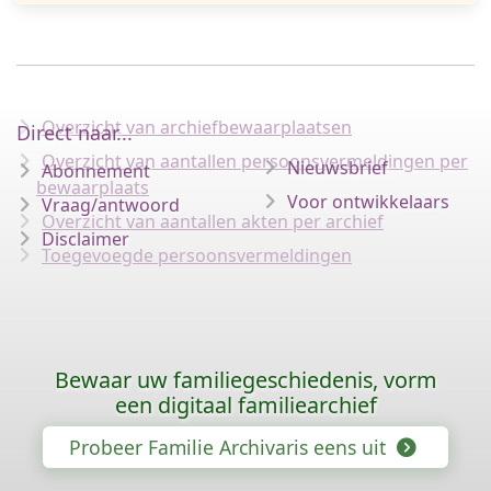
Overzicht van archiefbewaarplaatsen
Direct naar...
Overzicht van aantallen persoonsvermeldingen per
Nieuwsbrief
Abonnement
bewaarplaats
Voor ontwikkelaars
Vraag/antwoord
Overzicht van aantallen akten per archief
Disclaimer
Toegevoegde persoonsvermeldingen
Bewaar uw familiegeschiedenis, vorm
een digitaal familiearchief
Probeer Familie Archivaris eens uit