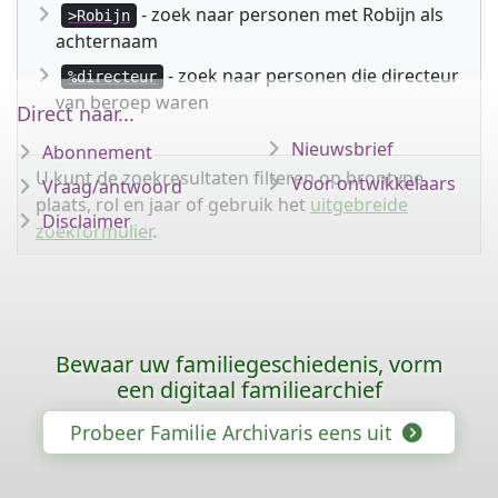
- zoek naar personen met Robijn als
>Robijn
achternaam
- zoek naar personen die directeur
%directeur
van beroep waren
Direct naar...
Nieuwsbrief
Abonnement
U kunt de zoekresultaten filteren op brontype,
Voor ontwikkelaars
Vraag/antwoord
plaats, rol en jaar of gebruik het
uitgebreide
Disclaimer
zoekformulier
.
Bewaar uw familiegeschiedenis, vorm
een digitaal familiearchief
Probeer Familie Archivaris eens uit