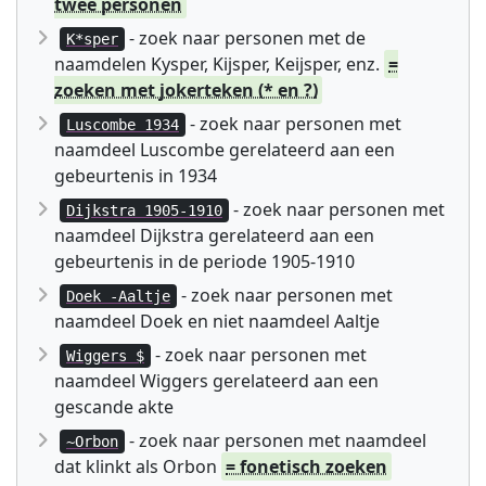
twee personen
- zoek naar personen met de
K*sper
naamdelen Kysper, Kijsper, Keijsper, enz.
=
zoeken met jokerteken (* en ?)
- zoek naar personen met
Luscombe 1934
naamdeel Luscombe gerelateerd aan een
gebeurtenis in 1934
- zoek naar personen met
Dijkstra 1905-1910
naamdeel Dijkstra gerelateerd aan een
gebeurtenis in de periode 1905-1910
- zoek naar personen met
Doek -Aaltje
naamdeel Doek en niet naamdeel Aaltje
- zoek naar personen met
Wiggers $
naamdeel Wiggers gerelateerd aan een
gescande akte
- zoek naar personen met naamdeel
~Orbon
dat klinkt als Orbon
= fonetisch zoeken