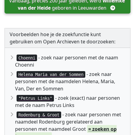
Vandaag, precies 200 jaar geleden, werd 
Willemke 
van der Heide
 geboren in 
Leeuwarden
Voorbeelden hoe je de zoekfunctie kunt
gebruiken om Open Archieven te doorzoeken:
- zoek naar personen met de naam
Choenni
Choenni
- zoek naar
Helena Maria van der Sommen
personen met de naamdelen Helena, Maria,
Van, Der en Sommen
- zoek (exact) naar personen
"Petrus Links"
met de naam Petrus Links
- zoek naar personen met
Rodenburg & Groot
naamdeel Rodenburg gerelateerd aan
personen met naamdeel Groot
= zoeken op